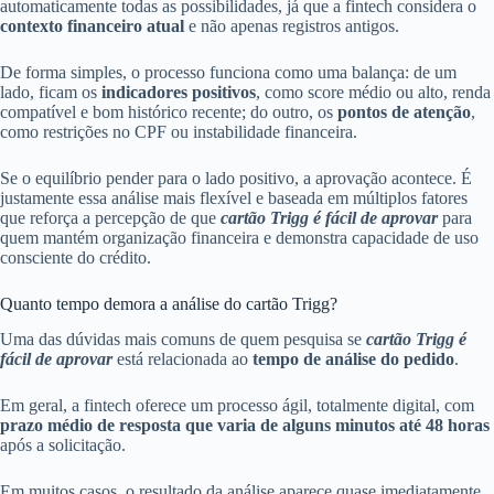
automaticamente todas as possibilidades, já que a fintech considera o
contexto financeiro atual
e não apenas registros antigos.
De forma simples, o processo funciona como uma balança: de um
lado, ficam os
indicadores positivos
, como score médio ou alto, renda
compatível e bom histórico recente; do outro, os
pontos de atenção
,
como restrições no CPF ou instabilidade financeira.
Se o equilíbrio pender para o lado positivo, a aprovação acontece. É
justamente essa análise mais flexível e baseada em múltiplos fatores
que reforça a percepção de que
cartão Trigg é fácil de aprovar
para
quem mantém organização financeira e demonstra capacidade de uso
consciente do crédito.
Quanto tempo demora a análise do cartão Trigg?
Uma das dúvidas mais comuns de quem pesquisa se
cartão Trigg é
fácil de aprovar
está relacionada ao
tempo de análise do pedido
.
Em geral, a fintech oferece um processo ágil, totalmente digital, com
prazo médio de resposta que varia de alguns minutos até 48 horas
após a solicitação.
Em muitos casos, o resultado da análise aparece quase imediatamente