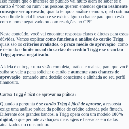
Isso mostra que o interesse do público vai muito além de saber se o
cartão é “bom ou ruim”: as pessoas querem entender
quem realmente
consegue ser aprovado
, quanto tempo a análise demora, qual costuma
ser o limite inicial liberado e se existe alguma chance para quem está
com o nome negativado ou com restrições no CPF.
Neste conteúdo, você vai encontrar respostas claras e diretas para essas
dúvidas. Vamos explicar
como funciona a análise do cartão Trigg
,
quais são os
critérios avaliados
, o
prazo médio de aprovação
, como
é definido o
limite inicial do cartão de crédito Trigg
e se o
cartão
Trigg aprova negativado
.
A ideia é entregar uma visão completa, prática e realista, para que você
saiba se vale a pena solicitar o cartão e
aumente suas chances de
aprovação
, tomando uma decisão consciente e alinhada ao seu perfil
financeiro.
Cartão Trigg é fácil de aprovar na prática?
Quando a pergunta é se
cartão Trigg é fácil de aprovar
, a resposta
exige uma análise prática da política de crédito adotada pela fintech.
Diferente dos grandes bancos, a Trigg opera com um modelo
100%
digital
, o que permite avaliações mais ágeis e baseadas em dados
atualizados do consumidor.