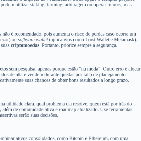
podem utilizar staking, farming, arbitragem ou operar futuros, mas
os não é recomendado, pois aumenta o risco de perdas caso ocorra um
rezor) ou
software wallet
(aplicativos como Trust Wallet e Metamask).
e suas
criptomoedas
. Portanto, priorize sempre a segurança.
ojetos sem pesquisa, apenas porque estão “na moda”. Outro erro é alocar
odos de alta e vendem durante quedas por falta de planejamento
cativamente suas chances de obter bons resultados a longo prazo.
ma utilidade clara, qual problema ela resolve, quem está por trás do
, além de comunidade ativa e roadmap atualizado. Use ferramentas
sertivas serão suas decisões.
ombinar ativos consolidados, como Bitcoin e Ethereum, com uma