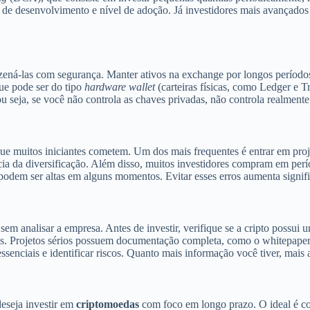
 de desenvolvimento e nível de adoção. Já investidores mais avançados 
azená-las com segurança. Manter ativos na exchange por longos períod
que pode ser do tipo
hardware wallet
(carteiras físicas, como Ledger e T
 seja, se você não controla as chaves privadas, não controla realment
s que muitos iniciantes cometem. Um dos mais frequentes é entrar em pr
ia da diversificação. Além disso, muitos investidores compram em perí
odem ser altas em alguns momentos. Evitar esses erros aumenta signifi
m analisar a empresa. Antes de investir, verifique se a cripto possui u
s. Projetos sérios possuem documentação completa, como o whitepaper
iais e identificar riscos. Quanto mais informação você tiver, mais as
deseja investir em
criptomoedas
com foco em longo prazo. O ideal é c