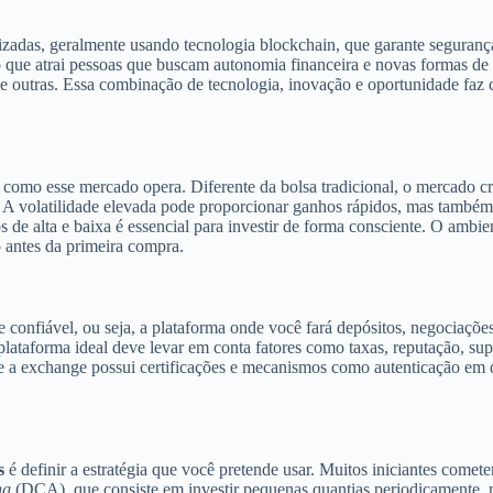
alizadas, geralmente usando tecnologia blockchain, que garante seguranç
 o que atrai pessoas que buscam autonomia financeira e novas formas de
e outras. Essa combinação de tecnologia, inovação e oportunidade faz
 como esse mercado opera. Diferente da bolsa tradicional, o mercado cri
 A volatilidade elevada pode proporcionar ganhos rápidos, mas também e
 de alta e baixa é essencial para investir de forma consciente. O ambie
o antes da primeira compra.
 confiável, ou seja, a plataforma onde você fará depósitos, negociações
ataforma ideal deve levar em conta fatores como taxas, reputação, sup
se a exchange possui certificações e mecanismos como autenticação em d
s
é definir a estratégia que você pretende usar. Muitos iniciantes com
ng
(DCA), que consiste em investir pequenas quantias periodicamente, r