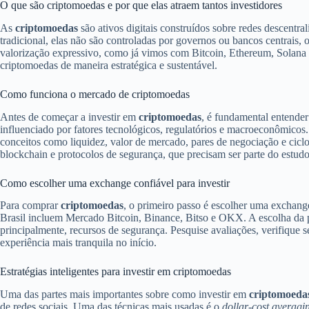
O que são criptomoedas e por que elas atraem tantos investidores
As
criptomoedas
são ativos digitais construídos sobre redes descentr
tradicional, elas não são controladas por governos ou bancos centrais,
valorização expressivo, como já vimos com Bitcoin, Ethereum, Solana 
criptomoedas de maneira estratégica e sustentável.
Como funciona o mercado de criptomoedas
Antes de começar a investir em
criptomoedas
, é fundamental entender
influenciado por fatores tecnológicos, regulatórios e macroeconômicos.
conceitos como liquidez, valor de mercado, pares de negociação e ciclos
blockchain e protocolos de segurança, que precisam ser parte do estud
Como escolher uma exchange confiável para investir
Para comprar
criptomoedas
, o primeiro passo é escolher uma exchange
Brasil incluem Mercado Bitcoin, Binance, Bitso e OKX. A escolha da pl
principalmente, recursos de segurança. Pesquise avaliações, verifique 
experiência mais tranquila no início.
Estratégias inteligentes para investir em criptomoedas
Uma das partes mais importantes sobre como investir em
criptomoeda
de redes sociais. Uma das técnicas mais usadas é o
dollar-cost averagi