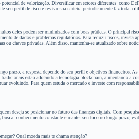
potencial de valorização. Diversificar em setores diferentes, como DeFi,
 seu perfil de risco e revisar sua carteira periodicamente faz toda a di
itos deles podem ser minimizados com boas práticas. O principal risco
mento de dados e problemas regulatórios. Para reduzir riscos, invista a
nhas ou chaves privadas. Além disso, mantenha-se atualizado sobre notí
ngo prazo, a resposta depende do seu perfil e objetivos financeiros. As
radicionais estão adotando a tecnologia blockchain, aumentando a conf
inuar evoluindo. Para quem estuda o mercado e investe com responsabil
uem deseja se posicionar no futuro das finanças digitais. Com pesquisa, 
 buscar conhecimento constante e manter seu foco no longo prazo, evi
começar? Qual moeda mais te chama atenção?