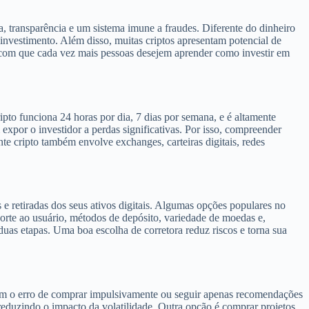
a, transparência e um sistema imune a fraudes. Diferente do dinheiro
 investimento. Além disso, muitas criptos apresentam potencial de
 com que cada vez mais pessoas desejem aprender como investir em
pto funciona 24 horas por dia, 7 dias por semana, e é altamente
xpor o investidor a perdas significativas. Por isso, compreender
nte cripto também envolve exchanges, carteiras digitais, redes
 e retiradas dos seus ativos digitais. Algumas opções populares no
orte ao usuário, métodos de depósito, variedade de moedas e,
uas etapas. Uma boa escolha de corretora reduz riscos e torna sua
etem o erro de comprar impulsivamente ou seguir apenas recomendações
eduzindo o impacto da volatilidade. Outra opção é comprar projetos