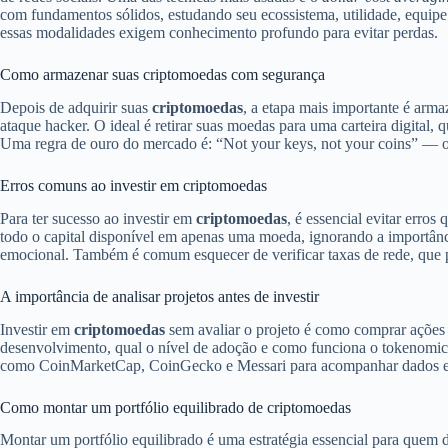
com fundamentos sólidos, estudando seu ecossistema, utilidade, equipe
essas modalidades exigem conhecimento profundo para evitar perdas.
Como armazenar suas criptomoedas com segurança
Depois de adquirir suas
criptomoedas
, a etapa mais importante é arm
ataque hacker. O ideal é retirar suas moedas para uma carteira digital, 
Uma regra de ouro do mercado é: “Not your keys, not your coins” — ou
Erros comuns ao investir em criptomoedas
Para ter sucesso ao investir em
criptomoedas
, é essencial evitar erro
todo o capital disponível em apenas uma moeda, ignorando a importânc
emocional. Também é comum esquecer de verificar taxas de rede, que p
A importância de analisar projetos antes de investir
Investir em
criptomoedas
sem avaliar o projeto é como comprar ações se
desenvolvimento, qual o nível de adoção e como funciona o tokenomic
como CoinMarketCap, CoinGecko e Messari para acompanhar dados essenc
Como montar um portfólio equilibrado de criptomoedas
Montar um portfólio equilibrado é uma estratégia essencial para quem 