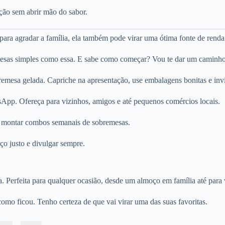
ação sem abrir mão do sabor.
 para agradar a família, ela também pode virar uma ótima fonte de renda
emesas simples como essa. E sabe como começar? Vou te dar um caminho
mesa gelada. Capriche na apresentação, use embalagens bonitas e invis
sApp. Ofereça para vizinhos, amigos e até pequenos comércios locais.
té montar combos semanais de sobremesas.
ço justo e divulgar sempre.
sa. Perfeita para qualquer ocasião, desde um almoço em família até para
como ficou. Tenho certeza de que vai virar uma das suas favoritas.