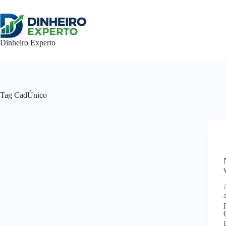
Pular
para
o
conteúdo
Dinheiro Experto
Tag
CadÚnico