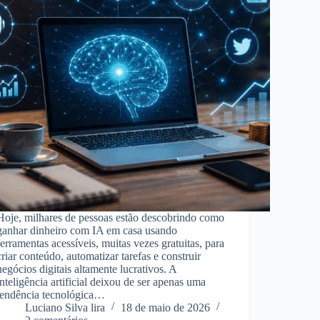
Hoje, milhares de pessoas estão descobrindo como
ganhar dinheiro com IA em casa usando
ferramentas acessíveis, muitas vezes gratuitas, para
criar conteúdo, automatizar tarefas e construir
negócios digitais altamente lucrativos. A
inteligência artificial deixou de ser apenas uma
tendência tecnológica…
Luciano Silva lira
18 de maio de 2026