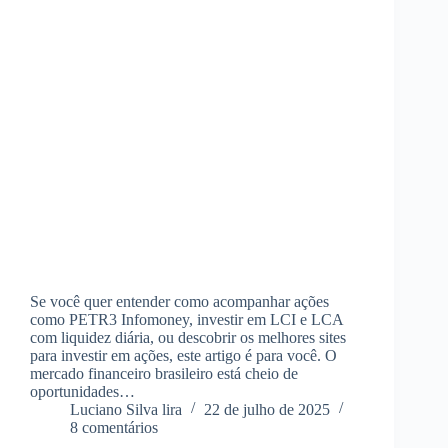
Se você quer entender como acompanhar ações
como PETR3 Infomoney, investir em LCI e LCA
com liquidez diária, ou descobrir os melhores sites
para investir em ações, este artigo é para você. O
mercado financeiro brasileiro está cheio de
oportunidades…
Luciano Silva lira
22 de julho de 2025
8 comentários