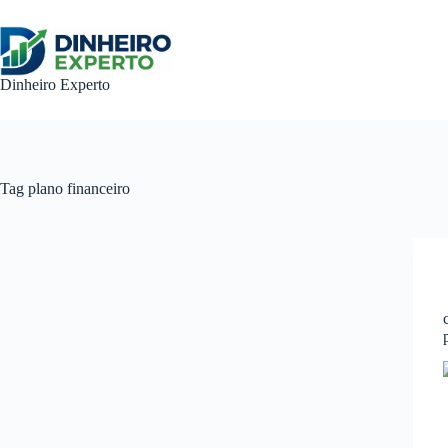
Pular
para
o
conteúdo
Dinheiro Experto
Tag
plano financeiro