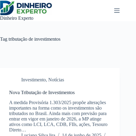
Pular
para
o
Dinheiro Experto
conteúdo
Tag
tributação de investimentos
Investimento
,
Notícias
Nova Tributação de Investimentos
A medida Provisória 1.303/2025 propõe alterações
importantes na forma como os investimentos são
tributados no Brasil. Ainda mais com previsão para
entrar em vigor em janeiro de 2026, a MP atinge
ativos como LCI, LCA, CDB, FIIs, ações, Tesouro
Direto…
Luciano Silva lira
14 de junho de 2025