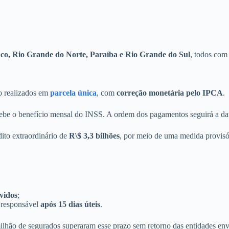
o, Rio Grande do Norte, Paraíba e Rio Grande do Sul
, todos com
ão realizados em
parcela única
, com
correção monetária pelo IPCA
.
cebe o benefício mensal do INSS. A ordem dos pagamentos seguirá a dat
dito extraordinário de
R\$ 3,3 bilhões
, por meio de uma medida provisór
vidos
;
 responsável
após 15 dias úteis
.
ilhão de segurados superaram esse prazo sem retorno das entidades env