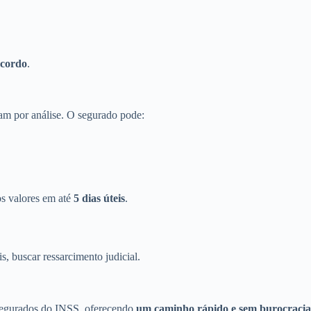
acordo
.
sam por análise. O segurado pode:
os valores em até
5 dias úteis
.
, buscar ressarcimento judicial.
 segurados do INSS, oferecendo
um caminho rápido e sem burocracia