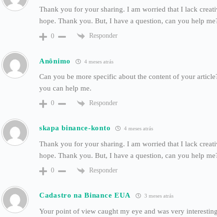
Thank you for your sharing. I am worried that I lack creativ
hope. Thank you. But, I have a question, can you help me
Responder
0
Anônimo
4 meses atrás
Can you be more specific about the content of your article?
you can help me.
Responder
0
skapa binance-konto
4 meses atrás
Thank you for your sharing. I am worried that I lack creativ
hope. Thank you. But, I have a question, can you help me
Responder
0
Cadastro na Binance EUA
3 meses atrás
Your point of view caught my eye and was very interesting