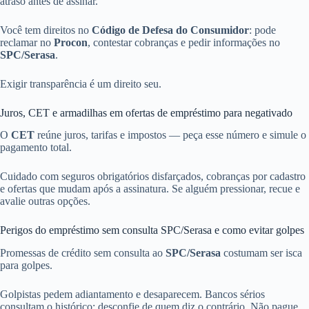
atraso antes de assinar.
Você tem direitos no
Código de Defesa do Consumidor
: pode
reclamar no
Procon
, contestar cobranças e pedir informações no
SPC/Serasa
.
Exigir transparência é um direito seu.
Juros, CET e armadilhas em ofertas de empréstimo para negativado
O
CET
reúne juros, tarifas e impostos — peça esse número e simule o
pagamento total.
Cuidado com seguros obrigatórios disfarçados, cobranças por cadastro
e ofertas que mudam após a assinatura. Se alguém pressionar, recue e
avalie outras opções.
Perigos do empréstimo sem consulta SPC/Serasa e como evitar golpes
Promessas de crédito sem consulta ao
SPC/Serasa
costumam ser isca
para golpes.
Golpistas pedem adiantamento e desaparecem. Bancos sérios
consultam o histórico; desconfie de quem diz o contrário. Não pague