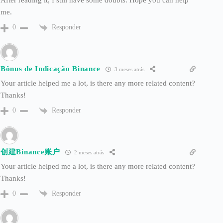
After reading it, I still have some doubts. Hope you can help
me.
Responder
0
Bônus de Indicação Binance
3 meses atrás
Your article helped me a lot, is there any more related content?
Thanks!
Responder
0
创建Binance账户
2 meses atrás
Your article helped me a lot, is there any more related content?
Thanks!
Responder
0