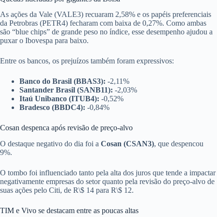
As ações da Vale (VALE3) recuaram 2,58% e os papéis preferenciais
da Petrobras (PETR4) fecharam com baixa de 0,27%. Como ambas
são “blue chips” de grande peso no índice, esse desempenho ajudou a
puxar o Ibovespa para baixo.
Entre os bancos, os prejuízos também foram expressivos:
Banco do Brasil (BBAS3):
-2,11%
Santander Brasil (SANB11):
-2,03%
Itaú Unibanco (ITUB4):
-0,52%
Bradesco (BBDC4):
-0,84%
Cosan despenca após revisão de preço-alvo
O destaque negativo do dia foi a
Cosan (CSAN3)
, que despencou
9%.
O tombo foi influenciado tanto pela alta dos juros que tende a impactar
negativamente empresas do setor quanto pela revisão do preço-alvo de
suas ações pelo Citi, de R\$ 14 para R\$ 12.
TIM e Vivo se destacam entre as poucas altas