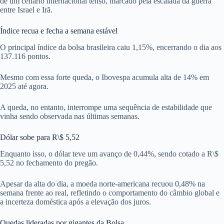
de um cenário internacional tenso, marcado pela escalada da guerra
entre Israel e Irã.
Índice recua e fecha a semana estável
O principal índice da bolsa brasileira caiu 1,15%, encerrando o dia aos
137.116 pontos.
Mesmo com essa forte queda, o Ibovespa acumula alta de 14% em
2025 até agora.
A queda, no entanto, interrompe uma sequência de estabilidade que
vinha sendo observada nas últimas semanas.
Dólar sobe para R\$ 5,52
Enquanto isso, o dólar teve um avanço de 0,44%, sendo cotado a R\$
5,52 no fechamento do pregão.
Apesar da alta do dia, a moeda norte-americana recuou 0,48% na
semana frente ao real, refletindo o comportamento do câmbio global e
a incerteza doméstica após a elevação dos juros.
Quedas lideradas por gigantes da Bolsa