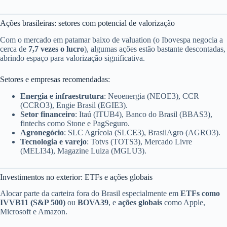
Ações brasileiras: setores com potencial de valorização
Com o mercado em patamar baixo de valuation (o Ibovespa negocia a
cerca de
7,7 vezes o lucro
), algumas ações estão bastante descontadas,
abrindo espaço para valorização significativa.
Setores e empresas recomendadas:
Energia e infraestrutura
: Neoenergia (NEOE3), CCR
(CCRO3), Engie Brasil (EGIE3).
Setor financeiro
: Itaú (ITUB4), Banco do Brasil (BBAS3),
fintechs como Stone e PagSeguro.
Agronegócio
: SLC Agrícola (SLCE3), BrasilAgro (AGRO3).
Tecnologia e varejo
: Totvs (TOTS3), Mercado Livre
(MELI34), Magazine Luiza (MGLU3).
Investimentos no exterior: ETFs e ações globais
Alocar parte da carteira fora do Brasil especialmente em
ETFs como
IVVB11 (S&P 500)
ou
BOVA39
, e
ações globais
como Apple,
Microsoft e Amazon.