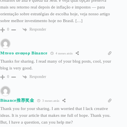
cenários de alta e queda da Selic e veja qual opção preserva
mais seu retorno real depois de inflação e impostos — para
orientação sobre estratégias de escolha hoje, veja nosso artigo
sobre melhor investimento hoje no Brasil. […]
Responder
0
Μπνου αναφορ Binance
4 meses atrás
Thanks for sharing. I read many of your blog posts, cool, your
blog is very good.
Responder
0
Binance推荐奖金
3 meses atrás
Thank you for your sharing. I am worried that I lack creative
ideas. It is your article that makes me full of hope. Thank you.
But, I have a question, can you help me?