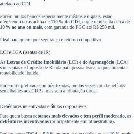
atrelado ao CDI.
Porém muitos bancos especialmente médios e digitais, estão
oferecendo taxas acima de
110 % do CDI
, o que representa cerca de
10 % ao ano ou mais
, com garantia do FGC até R$ 250 mil.
Ideal para quem quer segurança e retorno competitivo.
LCI e LCA (isentas de IR)
As
Letras de Crédito Imobiliário
(LCI) e
do Agronegócio
(LCA)
são isentas de Imposto de Renda para pessoa física, o que aumenta a
rentabilidade líquida.
Podem ser prefixadas ou pós-fixadas, muitas vezes com benefícios
semelhantes aos CDBs, mas sem a tributação direta.
Debêntures incentivadas e títulos corporativos
Para quem busca
retornos mais elevados e tem perfil moderado
, as
debêntures incentivadas
(principalmente em infraestrutura).
Podem pagar
IPCA + 5,8 % ao ano
, o que totaliza quase
10 % reais