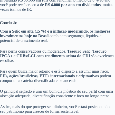
Investindo R$ 50.000 em FIIs com rendimento médio de 8 % ao ano,
você pode receber cerca de
R$ 4.000 por ano em dividendos
, muitas
vezes isentos de IR.
Conclusão
Com
a Selic em alta (15 %) e a inflação moderando
, os
melhores
investimentos hoje no Brasil
combinam segurança, liquidez e
potencial de crescimento real.
Para perfis conservadores ou moderados,
Tesouro Selic, Tesouro
IPCA+ e CDBs/LCI com rendimento acima do CDI
são excelentes
escolhas.
Para quem busca maior retorno e está disposto a assumir mais risco,
FIIs, ações brasileiras, ETFs internacionais e criptoativos
podem
compor uma carteira diversificada e balanceada.
O principal segredo é unir um bom diagnóstico do seu perfil com uma
alocação adequada, diversificação consciente e foco no longo prazo.
Assim, mais do que proteger seu dinheiro, você estará posicionando
seu patrimônio para crescer de forma sustentável.