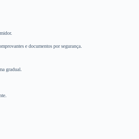
umidor.
 comprovantes e documentos por segurança.
rma gradual.
nte.