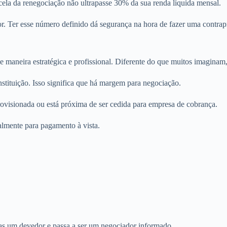
cela da renegociação não ultrapasse 30% da sua renda líquida mensal.
r. Ter esse número definido dá segurança na hora de fazer uma contrap
e maneira estratégica e profissional. Diferente do que muitos imaginam,
stituição. Isso significa que há margem para negociação.
ovisionada ou está próxima de ser cedida para empresa de cobrança.
almente para pagamento à vista.
nas um devedor e passa a ser um negociador informado.