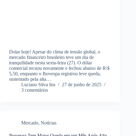
Dolar hoje! Apesar do clima de tensão global, o
mercado financeiro brasileiro teve um dia de
tranquilidade nesta sexta-feira (27). O dólar
comercial recuou novamente e fechou abaixo de R\$
5,50, enquanto o Ibovespa registrou leve queda,
sustentado pela alta…
Luciano Silva lira
27 de junho de 2025
3 comentários
Mercado
,
Notícias
Ibovespa Tem Maior Queda em um Mês Após Alta