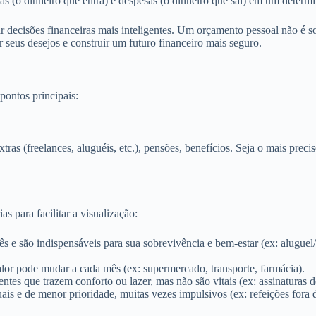
as (o dinheiro que entra) e despesas (o dinheiro que sai) em um determ
r decisões financeiras mais inteligentes. Um orçamento pessoal não é so
r seus desejos e construir um futuro financeiro mais seguro.
pontos principais:
extras (freelances, aluguéis, etc.), pensões, benefícios. Seja o mais pre
s para facilitar a visualização:
e são indispensáveis para sua sobrevivência e bem-estar (ex: aluguel/p
lor pode mudar a cada mês (ex: supermercado, transporte, farmácia).
ntes que trazem conforto ou lazer, mas não são vitais (ex: assinaturas
is e de menor prioridade, muitas vezes impulsivos (ex: refeições fora d