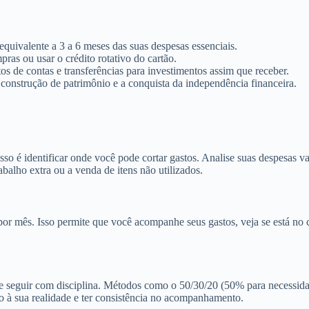
quivalente a 3 a 6 meses das suas despesas essenciais.
ras ou usar o crédito rotativo do cartão.
 de contas e transferências para investimentos assim que receber.
construção de patrimônio e a conquista da independência financeira.
so é identificar onde você pode cortar gastos. Analise suas despesas var
balho extra ou a venda de itens não utilizados.
 mês. Isso permite que você acompanhe seus gastos, veja se está no cam
e seguir com disciplina. Métodos como o 50/30/20 (50% para necessid
o à sua realidade e ter consistência no acompanhamento.