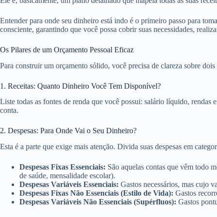
Ele é, basicamente, um plano detalhado que mapeia todas as suas receit
Entender para onde seu dinheiro está indo é o primeiro passo para toma
consciente, garantindo que você possa cobrir suas necessidades, realiza
Os Pilares de um Orçamento Pessoal Eficaz
Para construir um orçamento sólido, você precisa de clareza sobre dois 
1. Receitas: Quanto Dinheiro Você Tem Disponível?
Liste todas as fontes de renda que você possui: salário líquido, rendas 
conta.
2. Despesas: Para Onde Vai o Seu Dinheiro?
Esta é a parte que exige mais atenção. Divida suas despesas em categoria
Despesas Fixas Essenciais:
São aquelas contas que vêm todo mês 
de saúde, mensalidade escolar).
Despesas Variáveis Essenciais:
Gastos necessários, mas cujo va
Despesas Fixas Não Essenciais (Estilo de Vida):
Gastos recorre
Despesas Variáveis Não Essenciais (Supérfluos):
Gastos pontua