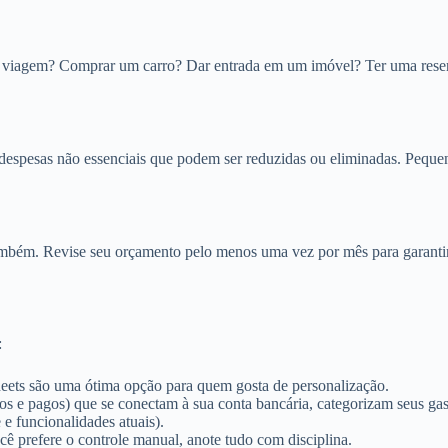
ma viagem? Comprar um carro? Dar entrada em um imóvel? Ter uma res
 as despesas não essenciais que podem ser reduzidas ou eliminadas. Peq
mbém. Revise seu orçamento pelo menos uma vez por mês para garantir q
:
ets são uma ótima opção para quem gosta de personalização.
os e pagos) que se conectam à sua conta bancária, categorizam seus ga
 e funcionalidades atuais).
ê prefere o controle manual, anote tudo com disciplina.