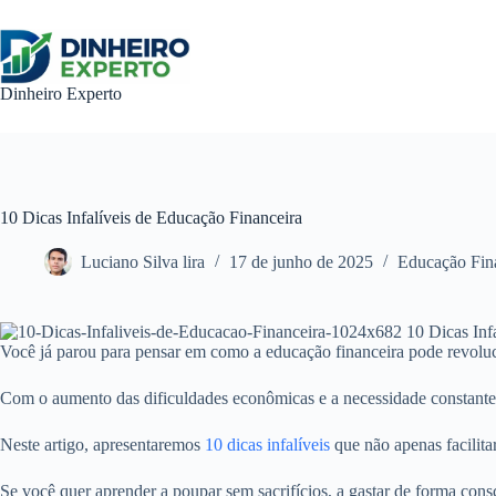
Pular
para
o
conteúdo
Dinheiro Experto
10 Dicas Infalíveis de Educação Financeira
Luciano Silva lira
17 de junho de 2025
Educação Fin
Você já parou para pensar em como a educação financeira pode revolu
Com o aumento das dificuldades econômicas e a necessidade constante d
Neste artigo, apresentaremos
10 dicas infalíveis
que não apenas facilit
Se você quer aprender a poupar sem sacrifícios, a gastar de forma consci