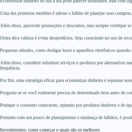
Economizar dinheiro no dia a dia pode parecer desafiador, mas com algu
Uma das primeiras medidas é adotar o hábito de planejar suas compras. 
Além disso, aproveite promoções e descontos, mas sempre verifique se 
Outra dica valiosa é evitar desperdícios. Seja consciente no uso de recu
Pequenas atitudes, como desligar luzes e aparelhos eletrônicos quando
Além disso, considere substituir serviços e produtos por alternativas m
frequência.
Por fim, uma estratégia eficaz para economizar dinheiro é repensar seu
Pergunte-se se você realmente precisa de determinado item antes de co
Pratique o consumo consciente, optando por produtos duráveis e de qu
Portanto com um pouco de planejamento e mudança de hábitos, é possíve
Investimentos: como começar e quais são os melhores