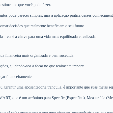
vestimentos que você pode fazer.
os pode parecer simples, mas a aplicação prática desses conhecimento
tomar decisões que realmente beneficiam o seu futuro.
a – ela é a chave para uma vida mais equilibrada e realizada.
vida financeira mais organizada e bem-sucedida.
ações, ajudando-nos a focar no que realmente importa.
nçar financeiramente.
u garantir uma aposentadoria tranquila, é importante que suas metas se
a SMART, que é um acrônimo para Specific (Específico), Measurable (Me
que você saiba exatamente o que quer alcançar, mensuráveis para que pos