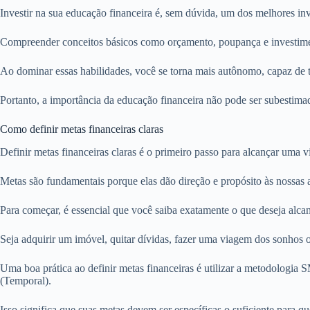
Investir na sua educação financeira é, sem dúvida, um dos melhores in
Compreender conceitos básicos como orçamento, poupança e investiment
Ao dominar essas habilidades, você se torna mais autônomo, capaz de 
Portanto, a importância da educação financeira não pode ser subestimad
Como definir metas financeiras claras
Definir metas financeiras claras é o primeiro passo para alcançar uma 
Metas são fundamentais porque elas dão direção e propósito às nossas 
Para começar, é essencial que você saiba exatamente o que deseja alca
Seja adquirir um imóvel, quitar dívidas, fazer uma viagem dos sonhos o
Uma boa prática ao definir metas financeiras é utilizar a metodologi
(Temporal).
Isso significa que suas metas devem ser específicas o suficiente para 