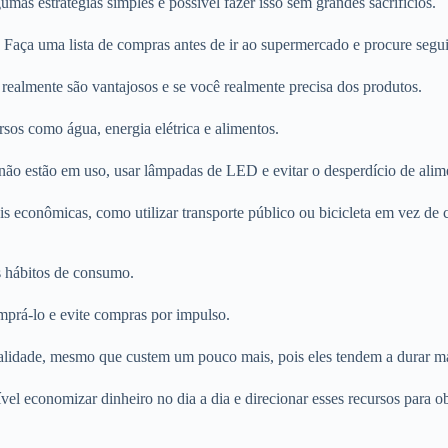
mas estratégias simples é possível fazer isso sem grandes sacrifícios.
Faça uma lista de compras antes de ir ao supermercado e procure segui-
realmente são vantajosos e se você realmente precisa dos produtos.
rsos como água, energia elétrica e alimentos.
 não estão em uso, usar lâmpadas de LED e evitar o desperdício de alim
ais econômicas, como utilizar transporte público ou bicicleta em vez de
s hábitos de consumo.
mprá-lo e evite compras por impulso.
alidade, mesmo que custem um pouco mais, pois eles tendem a durar ma
l economizar dinheiro no dia a dia e direcionar esses recursos para ob