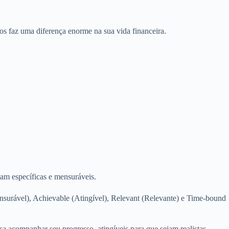
s faz uma diferença enorme na sua vida financeira.
jam específicas e mensuráveis.
nsurável), Achievable (Atingível), Relevant (Relevante) e Time-bound
sa acompanhar seu progresso, atingíveis para que sejam realistas,